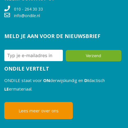
010 - 264 30 33
info@ondile.nl
MELD JE AAN VOOR DE NIEUWSBRIEF
Verzend
ONDILE VERTELT
ONDILE staat voor
ON
derwijskundig en
DI
dactisch
LE
ermateriaal.
Lees meer over ons