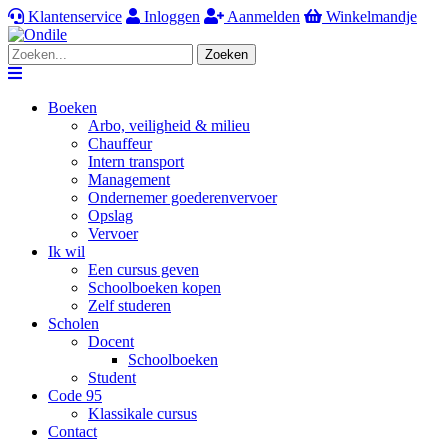
Klantenservice
Inloggen
Aanmelden
Winkelmandje
Zoeken
Navigation
Boeken
Arbo, veiligheid & milieu
Chauffeur
Intern transport
Management
Ondernemer goederenvervoer
Opslag
Vervoer
Ik wil
Een cursus geven
Schoolboeken kopen
Zelf studeren
Scholen
Docent
Schoolboeken
Student
Code 95
Klassikale cursus
Contact