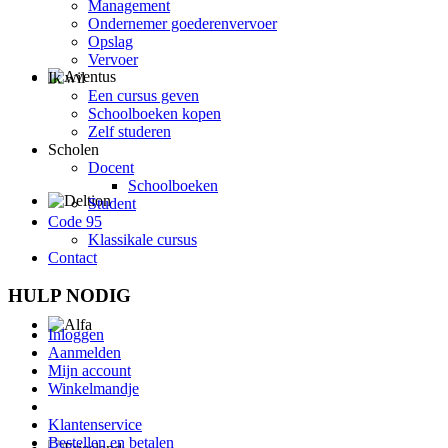
Management
Ondernemer goederenvervoer
Opslag
Vervoer
Ik wil
Een cursus geven
Schoolboeken kopen
Zelf studeren
Scholen
Docent
Schoolboeken
Student
Code 95
Klassikale cursus
Contact
HULP NODIG
Inloggen
Aanmelden
Mijn account
Winkelmandje
Klantenservice
Bestellen en betalen