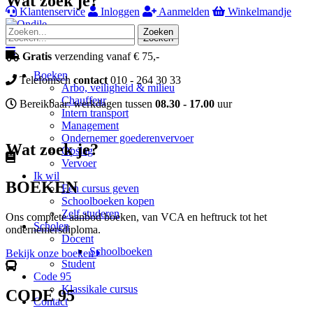
Wat zoek je?
Klantenservice
Inloggen
Aanmelden
Winkelmandje
Zoeken
Zoeken
Navigation
Gratis
verzending vanaf € 75,-
Boeken
Telefonisch
contact
010 - 264 30 33
Arbo, veiligheid & milieu
Chauffeur
Bereikbaar: werkdagen tussen
08.30 - 17.00
uur
Intern transport
Management
Ondernemer goederenvervoer
Wat zoek je?
Opslag
Vervoer
Ik wil
BOEKEN
Een cursus geven
Schoolboeken kopen
Zelf studeren
Ons complete aanbod boeken, van VCA en heftruck tot het
Scholen
ondernemersdiploma.
Docent
Schoolboeken
Bekijk onze boeken
Student
Code 95
Klassikale cursus
CODE 95
Contact