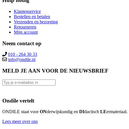
Hulp nodig
Klantenservice
Bestellen en betalen
Verzenden en bezorging
Retourneren
Mijn account
Neem contact op
010 - 264 30 33
MELD JE AAN VOOR DE NIEUWSBRIEF
Ondile vertelt
ONDILE staat voor
ON
derwijskundig en
DI
dactisch
LE
ermateriaal.
Lees meer over ons