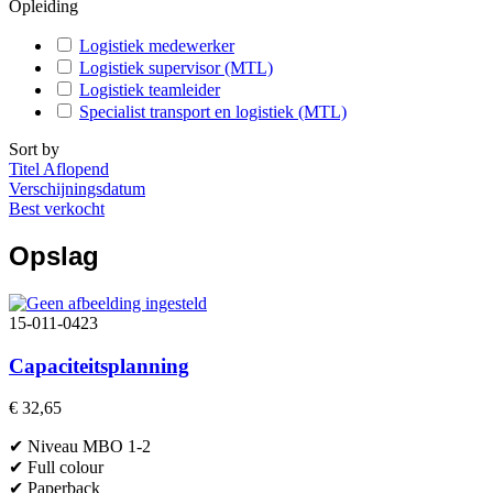
Opleiding
Logistiek medewerker
Logistiek supervisor (MTL)
Logistiek teamleider
Specialist transport en logistiek (MTL)
Sort by
Titel Aflopend
Verschijningsdatum
Best verkocht
Opslag
15-011-0423
Capaciteitsplanning
€ 32,65
✔ Niveau MBO 1-2
✔ Full colour
✔ Paperback