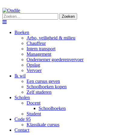
Zoeken
Navigation
Boeken
Arbo, veiligheid & milieu
Chauffeur
Intern transport
Management
Ondernemer goederenvervoer
Opslag
Vervoer
Ik wil
Een cursus geven
Schoolboeken kopen
Zelf studeren
Scholen
Docent
Schoolboeken
Student
Code 95
Klassikale cursus
Contact