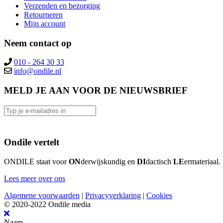
Verzenden en bezorging
Retourneren
Mijn account
Neem contact op
010 - 264 30 33
MELD JE AAN VOOR DE NIEUWSBRIEF
Ondile vertelt
ONDILE staat voor
ON
derwijskundig en
DI
dactisch
LE
ermateriaal.
Lees meer over ons
Algemene voorwaarden
|
Privacyverklaring
|
Cookies
© 2020-2022 Ondile media
Naam