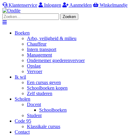
Klantenservice
Inloggen
Aanmelden
Winkelmandje
Zoeken
Navigation
Boeken
Arbo, veiligheid & milieu
Chauffeur
Intern transport
Management
Ondernemer goederenvervoer
Opslag
Vervoer
Ik wil
Een cursus geven
Schoolboeken kopen
Zelf studeren
Scholen
Docent
Schoolboeken
Student
Code 95
Klassikale cursus
Contact