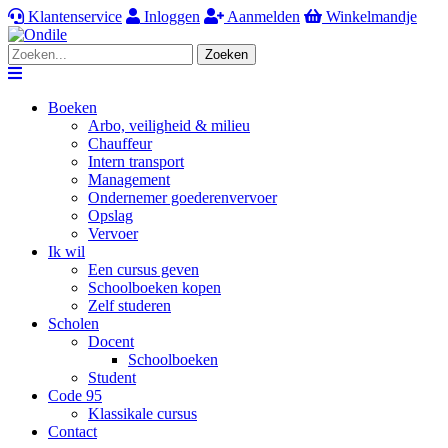
Klantenservice
Inloggen
Aanmelden
Winkelmandje
Zoeken
Navigation
Boeken
Arbo, veiligheid & milieu
Chauffeur
Intern transport
Management
Ondernemer goederenvervoer
Opslag
Vervoer
Ik wil
Een cursus geven
Schoolboeken kopen
Zelf studeren
Scholen
Docent
Schoolboeken
Student
Code 95
Klassikale cursus
Contact