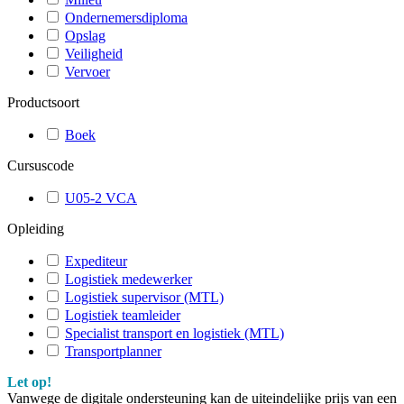
Ondernemersdiploma
Opslag
Veiligheid
Vervoer
Productsoort
Boek
Cursuscode
U05-2 VCA
Opleiding
Expediteur
Logistiek medewerker
Logistiek supervisor (MTL)
Logistiek teamleider
Specialist transport en logistiek (MTL)
Transportplanner
Let op!
Vanwege de digitale ondersteuning kan de uiteindelijke prijs van een