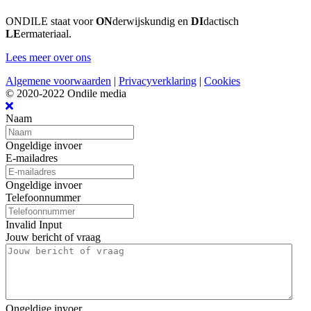
ONDILE staat voor
ON
derwijskundig en
DI
dactisch
LE
ermateriaal.
Lees meer over ons
Algemene voorwaarden
|
Privacyverklaring
|
Cookies
© 2020-2022 Ondile media
Naam
Ongeldige invoer
E-mailadres
Ongeldige invoer
Telefoonnummer
Invalid Input
Jouw bericht of vraag
Ongeldige invoer