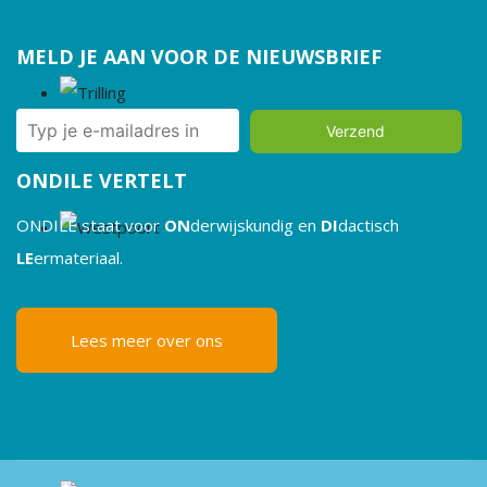
MELD JE AAN VOOR DE NIEUWSBRIEF
Verzend
ONDILE VERTELT
ONDILE staat voor
ON
derwijskundig en
DI
dactisch
LE
ermateriaal.
Lees meer over ons