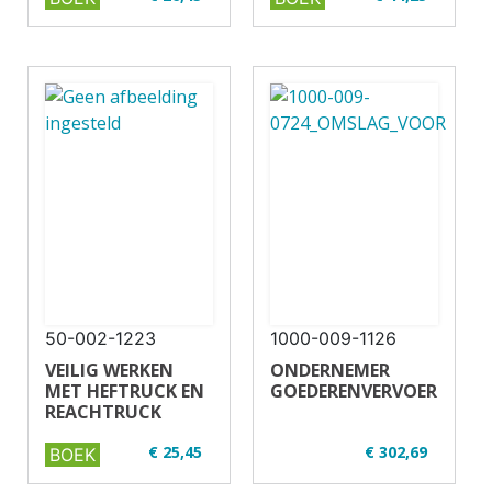
✔ Volledig up-to-
✔ Volgens
date
toetsmatrijs
✔ Full colour
CBR/CCV
✔ Paperback
✔ Full colour
✔ Paperback
50-002-1223
1000-009-1126
VEILIG WERKEN
ONDERNEMER
MET HEFTRUCK EN
GOEDERENVERVOER
REACHTRUCK
€ 25,45
€ 302,69
BOEK
✔ U16-2
✔ Alles in 1 pakket