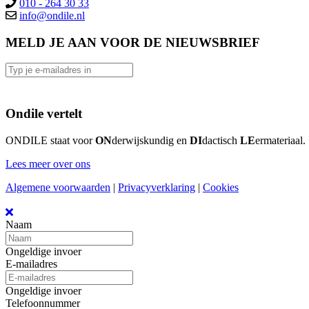
010 - 264 30 33
info@ondile.nl
MELD JE AAN VOOR DE NIEUWSBRIEF
Ondile vertelt
ONDILE staat voor
ON
derwijskundig en
DI
dactisch
LE
ermateriaal.
Lees meer over ons
Algemene voorwaarden
|
Privacyverklaring
|
Cookies
Naam
Ongeldige invoer
E-mailadres
Ongeldige invoer
Telefoonnummer