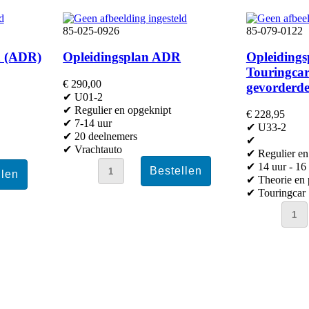
85-025-0926
85-079-0122
n (ADR)
Opleidingsplan ADR
Opleidings
Touringcar
€ 290,00
gevorderd
✔ U01-2
✔ Regulier en opgeknipt
€ 228,95
✔ 7-14 uur
✔ U33-2
✔ 20 deelnemers
✔
✔ Vrachtauto
✔ Regulier en
✔ 14 uur - 16
✔ Theorie en 
✔ Touringcar