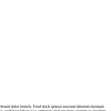
ateboard dolor brunch. Food truck quinoa nesciunt laborum eiusmod.
a, craft beer labore wes anderson cred nesciunt sapiente ea proident.