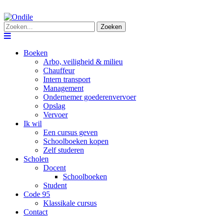
Zoeken
Navigation
Boeken
Arbo, veiligheid & milieu
Chauffeur
Intern transport
Management
Ondernemer goederenvervoer
Opslag
Vervoer
Ik wil
Een cursus geven
Schoolboeken kopen
Zelf studeren
Scholen
Docent
Schoolboeken
Student
Code 95
Klassikale cursus
Contact