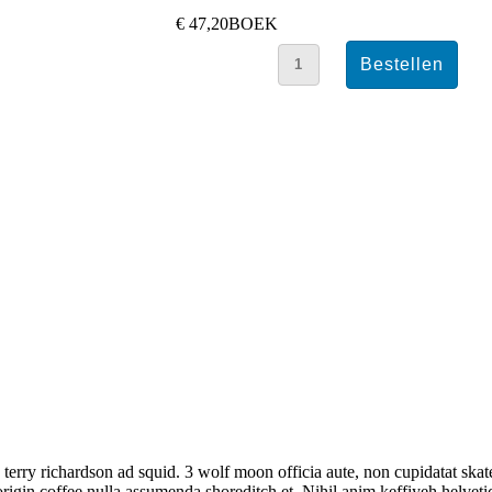
€ 47,20
BOEK
 terry richardson ad squid. 3 wolf moon officia aute, non cupidatat sk
rigin coffee nulla assumenda shoreditch et. Nihil anim keffiyeh helvetic