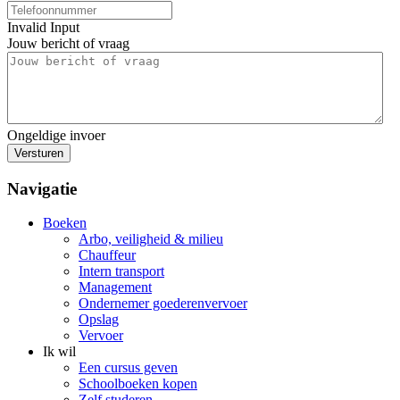
Invalid Input
Jouw bericht of vraag
Ongeldige invoer
Versturen
Navigatie
Boeken
Arbo, veiligheid & milieu
Chauffeur
Intern transport
Management
Ondernemer goederenvervoer
Opslag
Vervoer
Ik wil
Een cursus geven
Schoolboeken kopen
Zelf studeren