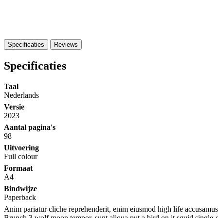
Specificaties
Reviews
Specificaties
Taal
Nederlands
Versie
2023
Aantal pagina's
98
Uitvoering
Full colour
Formaat
A4
Bindwijze
Paperback
Anim pariatur cliche reprehenderit, enim eiusmod high life accusamus
Brunch 3 wolf moon tempor, sunt aliqua put a bird on it squid single-o