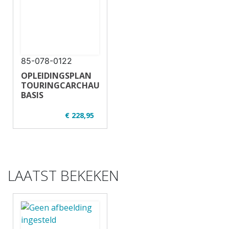
85-078-0122
OPLEIDINGSPLAN
TOURINGCARCHAUFFEUR
BASIS
€ 228,95
✔ U32-2
✔ Regulier en
opgeknipt
✔ 14 uur - 16
deelnemers
LAATST BEKEKEN
✔ Theorie en
praktijk
✔ Touringcar