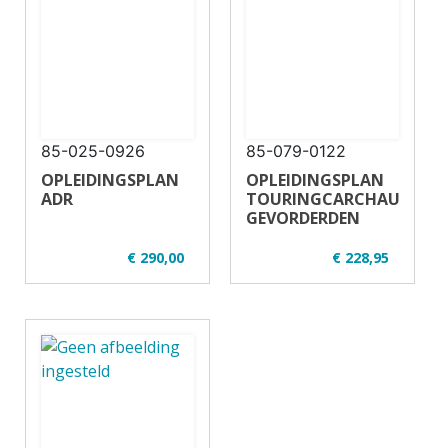
85-025-0926
85-079-0122
OPLEIDINGSPLAN
OPLEIDINGSPLAN
ADR
TOURINGCARCHAUFFEUR
GEVORDERDEN
€ 290,00
€ 228,95
✔ U01-2
✔ U33-2
✔ Regulier en
✔
opgeknipt
✔ Regulier en
✔ 7-14 uur
opgeknipt
✔ 20 deelnemers
✔ 14 uur - 16
✔ Vrachtauto
deelnemers
✔ Theorie en
praktijk
✔ Touringcar