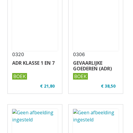
0320
0306
ADR KLASSE 1 EN 7
GEVAARLIJKE
GOEDEREN (ADR)
BOEK
BOEK
€ 21,80
€ 38,50
✔ Uitgever: Verjo
✔ Uitgever: Verjo
B.V.
B.V.
✔ U01-2 ADR
✔ U01-2 ADR
✔ Full colour
✔ Full colour
✔ Paperback
✔ Paperback