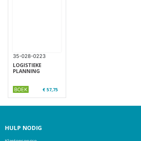
35-028-0223
LOGISTIEKE
PLANNING
BOEK
€ 57,75
✔ Niveau MBO 3-4
✔ Full colour
✔ Paperback
HULP NODIG
Klantenservice