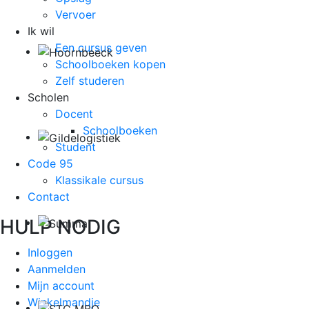
Vervoer
Ik wil
Een cursus geven
Schoolboeken kopen
Zelf studeren
Scholen
Docent
Schoolboeken
Student
Code 95
Klassikale cursus
Contact
HULP NODIG
Inloggen
Aanmelden
Mijn account
Winkelmandje