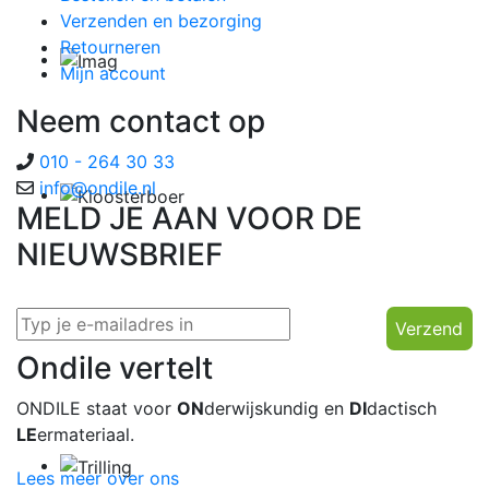
Verzenden en bezorging
Retourneren
Mijn account
Neem contact op
010 - 264 30 33
info@ondile.nl
MELD JE AAN VOOR DE
NIEUWSBRIEF
Verzend
Ondile vertelt
ONDILE staat voor
ON
derwijskundig en
DI
dactisch
LE
ermateriaal.
Lees meer over ons