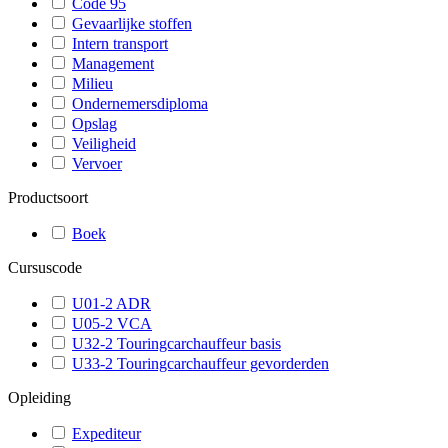
Code 95
Gevaarlijke stoffen
Intern transport
Management
Milieu
Ondernemersdiploma
Opslag
Veiligheid
Vervoer
Productsoort
Boek
Cursuscode
U01-2 ADR
U05-2 VCA
U32-2 Touringcarchauffeur basis
U33-2 Touringcarchauffeur gevorderden
Opleiding
Expediteur