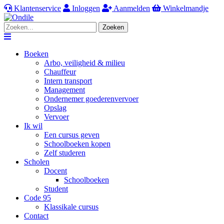
Klantenservice
Inloggen
Aanmelden
Winkelmandje
Zoeken
Navigation
Boeken
Arbo, veiligheid & milieu
Chauffeur
Intern transport
Management
Ondernemer goederenvervoer
Opslag
Vervoer
Ik wil
Een cursus geven
Schoolboeken kopen
Zelf studeren
Scholen
Docent
Schoolboeken
Student
Code 95
Klassikale cursus
Contact