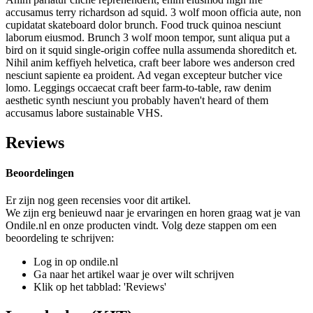
accusamus terry richardson ad squid. 3 wolf moon officia aute, non
cupidatat skateboard dolor brunch. Food truck quinoa nesciunt
laborum eiusmod. Brunch 3 wolf moon tempor, sunt aliqua put a
bird on it squid single-origin coffee nulla assumenda shoreditch et.
Nihil anim keffiyeh helvetica, craft beer labore wes anderson cred
nesciunt sapiente ea proident. Ad vegan excepteur butcher vice
lomo. Leggings occaecat craft beer farm-to-table, raw denim
aesthetic synth nesciunt you probably haven't heard of them
accusamus labore sustainable VHS.
Reviews
Beoordelingen
Er zijn nog geen recensies voor dit artikel.
We zijn erg benieuwd naar je ervaringen en horen graag wat je van
Ondile.nl en onze producten vindt. Volg deze stappen om een
beoordeling te schrijven:
Log in op ondile.nl
Ga naar het artikel waar je over wilt schrijven
Klik op het tabblad: 'Reviews'