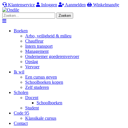
Klantenservice
Inloggen
Aanmelden
Winkelmandje
Zoeken
Navigation
Boeken
Arbo, veiligheid & milieu
Chauffeur
Intern transport
Management
Ondernemer goederenvervoer
Opslag
Vervoer
Ik wil
Een cursus geven
Schoolboeken kopen
Zelf studeren
Scholen
Docent
Schoolboeken
Student
Code 95
Klassikale cursus
Contact