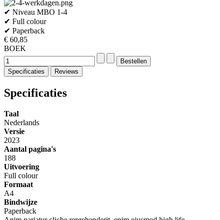
✔ Niveau MBO 1-4
✔ Full colour
✔ Paperback
€ 60,85
BOEK
Specificaties
Reviews
Specificaties
Taal
Nederlands
Versie
2023
Aantal pagina's
188
Uitvoering
Full colour
Formaat
A4
Bindwijze
Paperback
Anim pariatur cliche reprehenderit, enim eiusmod high life