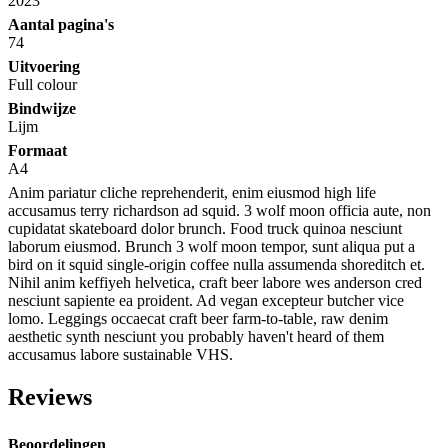
2023
Aantal pagina's
74
Uitvoering
Full colour
Bindwijze
Lijm
Formaat
A4
Anim pariatur cliche reprehenderit, enim eiusmod high life
accusamus terry richardson ad squid. 3 wolf moon officia aute, non
cupidatat skateboard dolor brunch. Food truck quinoa nesciunt
laborum eiusmod. Brunch 3 wolf moon tempor, sunt aliqua put a
bird on it squid single-origin coffee nulla assumenda shoreditch et.
Nihil anim keffiyeh helvetica, craft beer labore wes anderson cred
nesciunt sapiente ea proident. Ad vegan excepteur butcher vice
lomo. Leggings occaecat craft beer farm-to-table, raw denim
aesthetic synth nesciunt you probably haven't heard of them
accusamus labore sustainable VHS.
Reviews
Beoordelingen