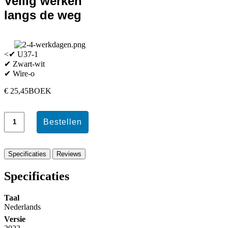
Veilig werken
langs de weg
<✔ U37-1
✔ Zwart-wit
✔ Wire-o
€ 25,45
BOEK
Specificaties
Reviews
Specificaties
Taal
Nederlands
Versie