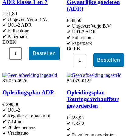
ADR klasse 1 en 7
Gevaarlijke goederen
(ADR)
€ 21,80
✔ Uitgever: Verjo B.V.
€ 38,50
✔ U01-2 ADR
✔ Uitgever: Verjo B.V.
✔ Full colour
✔ U01-2 ADR
✔ Paperback
✔ Full colour
BOEK
✔ Paperback
BOEK
85-025-0926
85-079-0122
Opleidingsplan ADR
Opleidingsplan
Touringcarchauffeur
€ 290,00
gevorderden
✔ U01-2
✔ Regulier en opgeknipt
€ 228,95
✔ 7-14 uur
✔ U33-2
✔ 20 deelnemers
✔
✔ Vrachtauto
✔ Regulier en opgeknipt