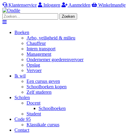
Klantenservice
Inloggen
Aanmelden
Winkelmandje
Zoeken
Navigation
Boeken
Arbo, veiligheid & milieu
Chauffeur
Intern transport
Management
Ondernemer goederenvervoer
Opslag
Vervoer
Ik wil
Een cursus geven
Schoolboeken kopen
Zelf studeren
Scholen
Docent
Schoolboeken
Student
Code 95
Klassikale cursus
Contact