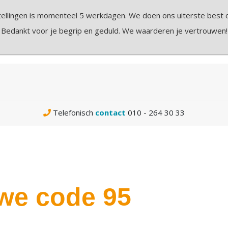
Klantenservice
I
ellingen is momenteel 5 werkdagen. We doen ons uiterste best om
Bedankt voor je begrip en geduld. We waarderen je vertrouwen!
BOEKEN
IK WIL
SCHOLEN
CODE 95
Telefonisch
contact
010 - 264 30 33
we code 95