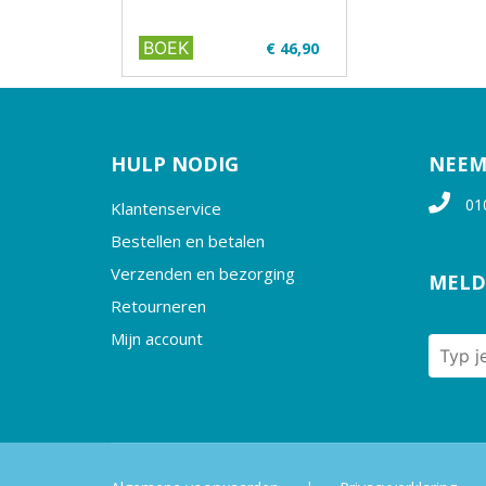
BOEK
€ 46,90
✔ VCA in het Turks
✔ Full colour
✔ Paperback
HULP NODIG
NEEM
01
Klantenservice
Bestellen en betalen
Verzenden en bezorging
MELD
Retourneren
Mijn account