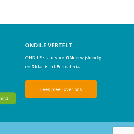
ONDILE VERTELT
ONDILE staat voor
ON
derwijskundig
en
DI
dactisch
LE
ermateriaal.
Lees meer over ons
zend