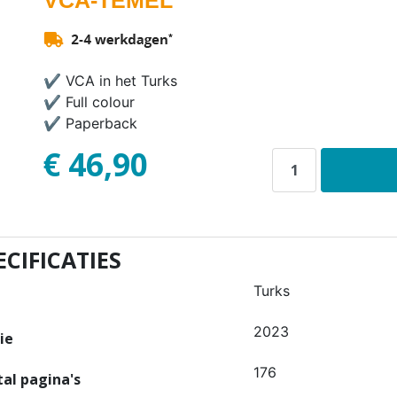
VCA-TEMEL
✔ VCA in het Turks
✔ Full colour
✔ Paperback
€ 46,90
ECIFICATIES
Turks
l
2023
ie
176
al pagina's