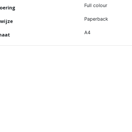
Full colour
oering
Paperback
dwijze
A4
maat