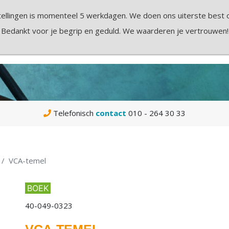
Klantenservice
I
ellingen is momenteel 5 werkdagen. We doen ons uiterste best om
Bedankt voor je begrip en geduld. We waarderen je vertrouwen!
BOEKEN
IK WIL
SCHOLEN
CODE 95
Telefonisch
contact
010 - 264 30 33
VCA-temel
BOEK
40-049-0323