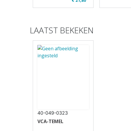
€ 21,80
✔ Uitgever: Verjo B.V.
✔ Uitgever:
✔ U01-2 ADR
✔ U01-2 A
✔ Full colour
✔ Full colo
✔ Paperback
✔ Paperba
LAATST BEKEKEN
40-049-0323
VCA-TEMEL