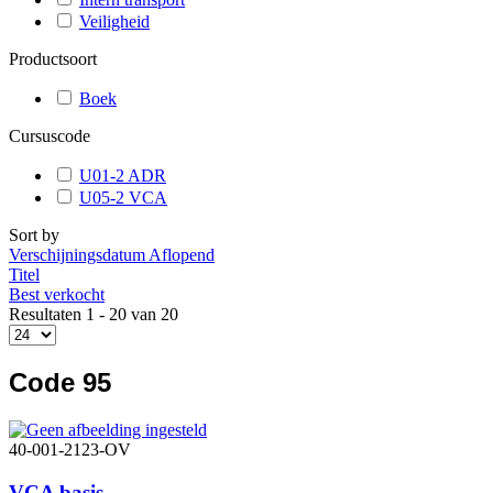
Veiligheid
Productsoort
Boek
Cursuscode
U01-2 ADR
U05-2 VCA
Sort by
Verschijningsdatum Aflopend
Titel
Best verkocht
Resultaten 1 - 20 van 20
Code 95
40-001-2123-OV
VCA basis