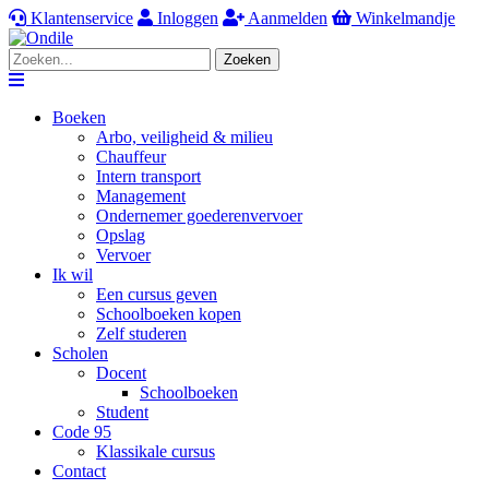
Klantenservice
Inloggen
Aanmelden
Winkelmandje
Zoeken
Navigation
Boeken
Arbo, veiligheid & milieu
Chauffeur
Intern transport
Management
Ondernemer goederenvervoer
Opslag
Vervoer
Ik wil
Een cursus geven
Schoolboeken kopen
Zelf studeren
Scholen
Docent
Schoolboeken
Student
Code 95
Klassikale cursus
Contact