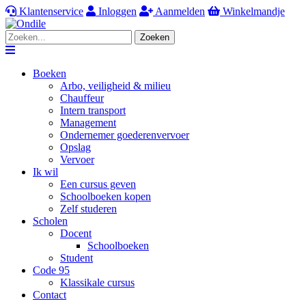
Klantenservice
Inloggen
Aanmelden
Winkelmandje
Zoeken
Navigation
Boeken
Arbo, veiligheid & milieu
Chauffeur
Intern transport
Management
Ondernemer goederenvervoer
Opslag
Vervoer
Ik wil
Een cursus geven
Schoolboeken kopen
Zelf studeren
Scholen
Docent
Schoolboeken
Student
Code 95
Klassikale cursus
Contact