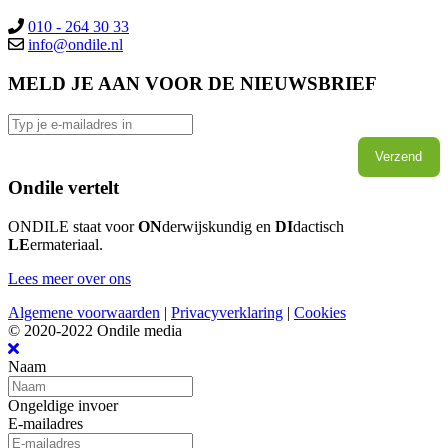
010 - 264 30 33
info@ondile.nl
MELD JE AAN VOOR DE NIEUWSBRIEF
Verzend
Ondile vertelt
ONDILE staat voor
ON
derwijskundig en
DI
dactisch
LE
ermateriaal.
Lees meer over ons
Algemene voorwaarden
|
Privacyverklaring
|
Cookies
© 2020-2022 Ondile media
Naam
Ongeldige invoer
E-mailadres