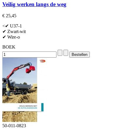
Veilig werken langs de weg
€ 25,45
<✔ U37-1
✔ Zwart-wit
✔ Wire-o
BOEK
50-011-0823