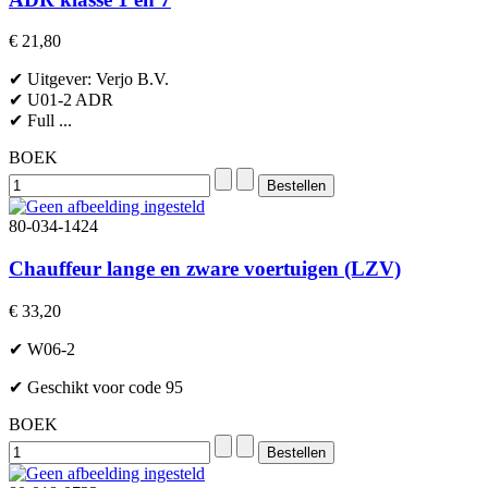
€ 21,80
✔ Uitgever: Verjo B.V.
✔ U01-2 ADR
✔ Full ...
BOEK
80-034-1424
Chauffeur lange en zware voertuigen (LZV)
€ 33,20
✔ W06-2
✔ Geschikt voor code 95
BOEK