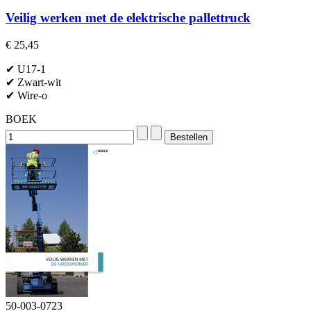
Veilig werken met de elektrische pallettruck
€ 25,45
✔ U17-1
✔ Zwart-wit
✔ Wire-o
BOEK
50-003-0723