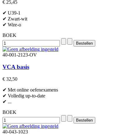
€ 25,45
✔ U39-1
✔ Zwart-wit
✔ Wire-o
BOEK
40-001-2123-OV
VCA basis
€ 32,50
✔ Met online oefenexamens
✔ Volledig up-to-date
✔ ...
BOEK
40-043-1023