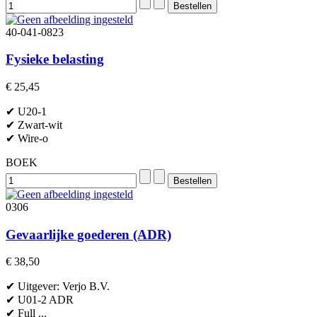
40-041-0823
Fysieke belasting
€ 25,45
✔ U20-1
✔ Zwart-wit
✔ Wire-o
BOEK
0306
Gevaarlijke goederen (ADR)
€ 38,50
✔ Uitgever: Verjo B.V.
✔ U01-2 ADR
✔ Full ...