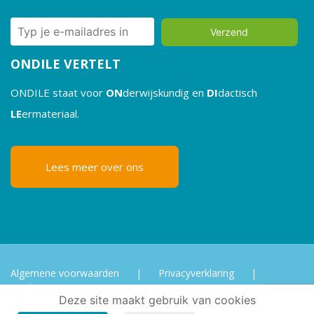
Verzend
ONDILE VERTELT
ONDILE staat voor
ON
derwijskundig en
DI
dactisch
LE
ermateriaal.
Lees meer over ons
Algemene voorwaarden
|
Privacyverklaring
|
Cookies
Deze site maakt gebruik van cookies
© 2020-2022 Ondile media