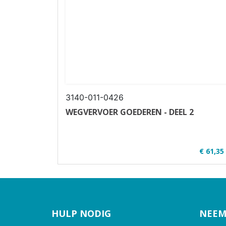
3140-011-0426
WEGVERVOER GOEDEREN - DEEL 2
€ 61,35
✔ Alle bestellingen worden vanaf 24 augustus
in ...
HULP NODIG
NEEM