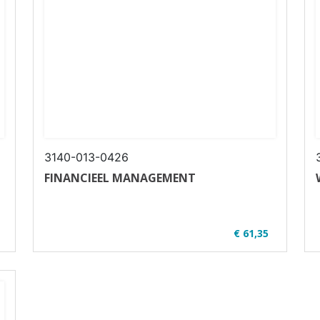
3140-013-0426
FINANCIEEL MANAGEMENT
€ 61,35
✔ Alle bestellingen worden vanaf 24 augustus
in ...
i