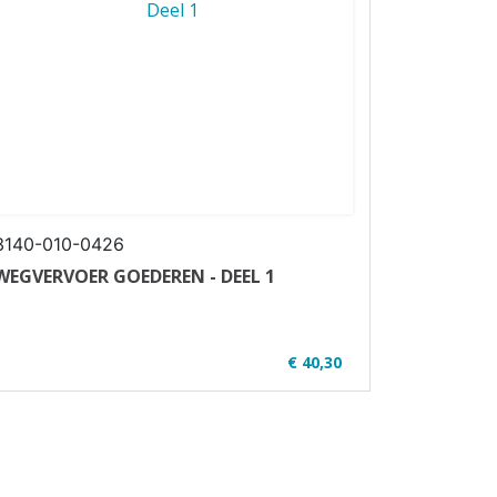
3140-010-0426
WEGVERVOER GOEDEREN - DEEL 1
€ 40,30
✔ Alle bestellingen worden vanaf 24 augustus
n ...