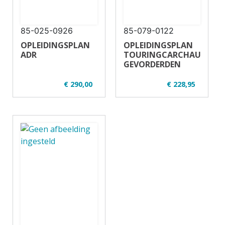
85-025-0926
85-079-0122
OPLEIDINGSPLAN
OPLEIDINGSPLAN
ADR
TOURINGCARCHAUFFEUR
GEVORDERDEN
€ 290,00
€ 228,95
✔ U01-2
✔ U33-2
✔ Regulier en
✔
opgeknipt
✔ Regulier en
✔ 7-14 uur
opgeknipt
✔ 20 deelnemers
✔ 14 uur - 16
✔ Vrachtauto
deelnemers
✔ Theorie en
praktijk
✔ Touringcar