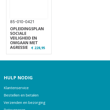
85-010-0421
OPLEIDINGSPLAN
SOCIALE
VEILIGHEID EN
OMGAAN MET
AGRESSIE
€ 228,95
✔ U15-1
✔ Regulier en
opgeknipt
✔ 7 uur
✔ Theorie en
HULP NODIG
praktijk
✔ Vrachtauto
Klantenservice
Bestellen en betalen
Verzenden en bezorging
Retourneren