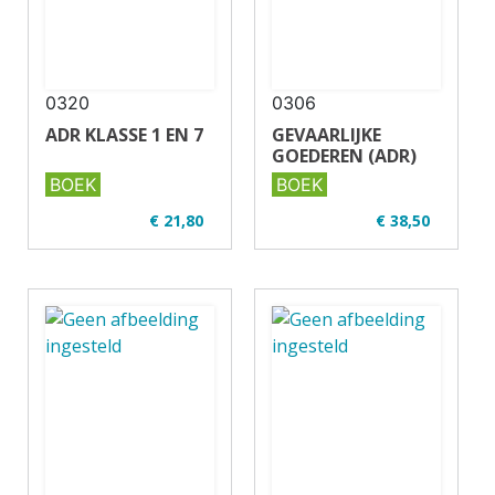
0320
0306
ADR KLASSE 1 EN 7
GEVAARLIJKE
GOEDEREN (ADR)
BOEK
BOEK
€ 21,80
€ 38,50
✔ Uitgever: Verjo
✔ Uitgever: Verjo
B.V.
B.V.
✔ U01-2 ADR
✔ U01-2 ADR
✔ Full colour
✔ Full colour
✔ Paperback
✔ Paperback