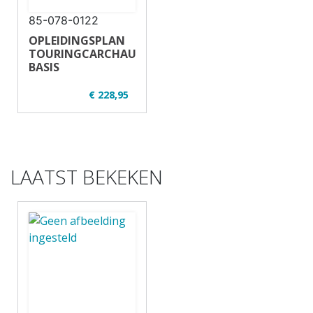
85-078-0122
OPLEIDINGSPLAN
TOURINGCARCHAUFFEUR
BASIS
€ 228,95
✔ U32-2
✔ Regulier en
opgeknipt
✔ 14 uur - 16
deelnemers
LAATST BEKEKEN
✔ Theorie en
praktijk
✔ Touringcar