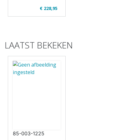
€ 228,95
✔ U32-2
✔ Regulier en
opgeknipt
✔ 14 uur - 16
deelnemers
LAATST BEKEKEN
✔ Theorie en
praktijk
✔ Touringcar
85-003-1225