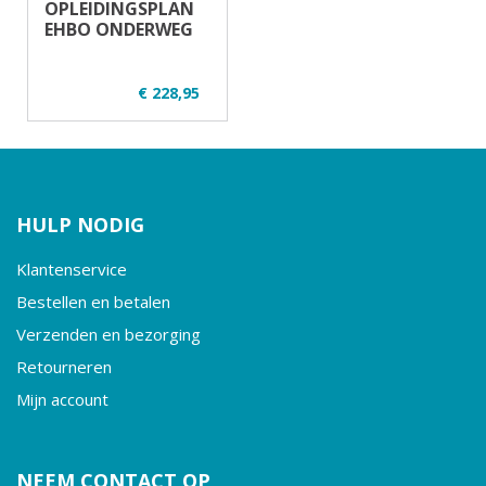
OPLEIDINGSPLAN
EHBO ONDERWEG
€ 228,95
✔ U21-1
✔ Regulier en
opgeknipt
✔ 7 uur - 16
deelnemers
HULP NODIG
✔ Theorie en
praktijk
✔ Vrachtauto
Klantenservice
Bestellen en betalen
Verzenden en bezorging
Retourneren
Mijn account
NEEM CONTACT OP