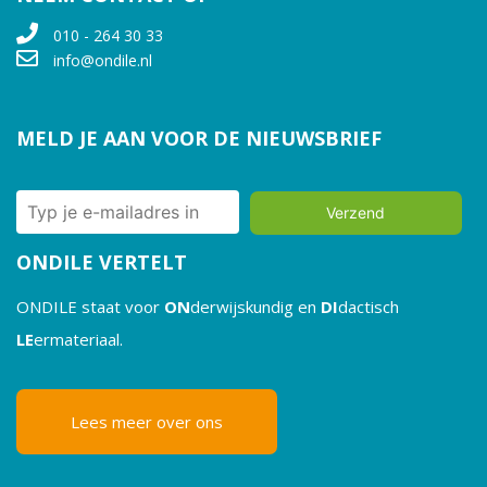
010 - 264 30 33
info@ondile.nl
MELD JE AAN VOOR DE NIEUWSBRIEF
Verzend
ONDILE VERTELT
ONDILE staat voor
ON
derwijskundig en
DI
dactisch
LE
ermateriaal.
Lees meer over ons