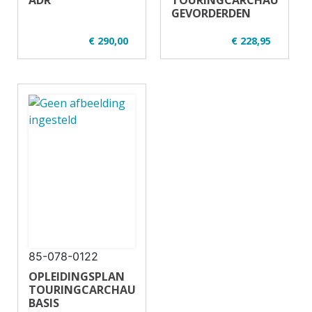
ADR
TOURINGCARCHAUFFEUR
GEVORDERDEN
€ 290,00
€ 228,95
✔ U01-2
✔ U33-2
✔ Regulier en
✔
opgeknipt
✔ Regulier en
✔ 7-14 uur
opgeknipt
✔ 20 deelnemers
✔ 14 uur - 16
✔ Vrachtauto
deelnemers
✔ Theorie en
praktijk
✔ Touringcar
85-078-0122
OPLEIDINGSPLAN
TOURINGCARCHAUFFEUR
BASIS