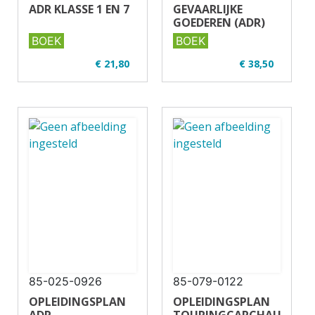
ADR KLASSE 1 EN 7
GEVAARLIJKE
GOEDEREN (ADR)
BOEK
BOEK
€ 21,80
€ 38,50
✔ Uitgever: Verjo
✔ Uitgever: Verjo
B.V.
B.V.
✔ U01-2 ADR
✔ U01-2 ADR
✔ Full colour
✔ Full colour
✔ Paperback
✔ Paperback
85-025-0926
85-079-0122
OPLEIDINGSPLAN
OPLEIDINGSPLAN