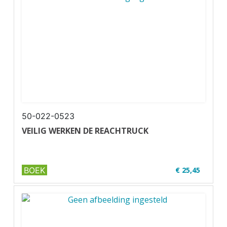
✔ Paperback
50-022-0523
VEILIG WERKEN DE REACHTRUCK
BOEK
€ 25,45
✔ Zwart-wit
✔ Wire-o