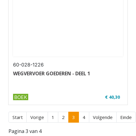
✔ Paperback
60-028-1226
WEGVERVOER GOEDEREN - DEEL 1
BOEK
€ 40,30
✔ Ondernemer goederenvervoer
✔ Met online ...
Start
Vorige
1
2
3
4
Volgende
Einde
Pagina 3 van 4