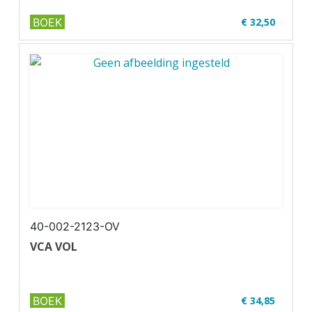
BOEK
€ 32,50
✔ Met online oefenexamens
✔ Volledig up-to-date
✔ ...
40-002-2123-OV
VCA VOL
BOEK
€ 34,85