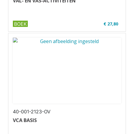
VAL- EN VAS-ACTIVITEITEN
BOEK
€ 27,80
✔ Niveau MBO 3-4
✔ Full colour
✔ Paperback
40-001-2123-OV
VCA BASIS