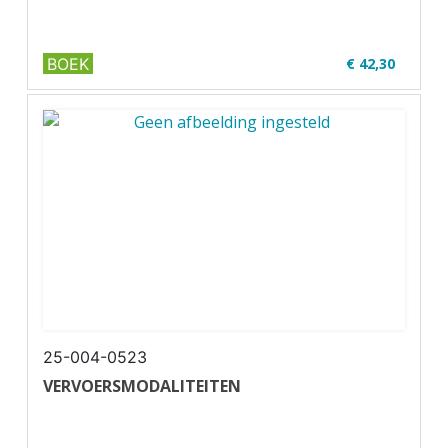
BOEK
€ 42,30
✔ Niveau MBO 3-4
✔ Full colour
✔ Paperback
25-004-0523
VERVOERSMODALITEITEN