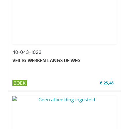
40-043-1023
VEILIG WERKEN LANGS DE WEG
BOEK
€ 25,45
<✔ U37-1
✔ Zwart-wit
✔ Wire-o