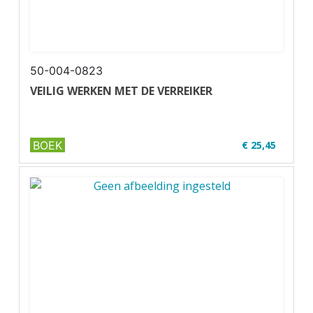
50-004-0823
VEILIG WERKEN MET DE VERREIKER
BOEK
€ 25,45
✔ U30-1
✔ Zwart-wit
✔ Wire-o