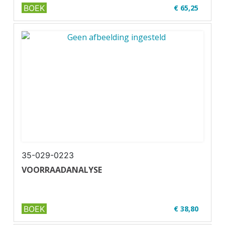
BOEK
€ 65,25
✔ Niveau 1-2
✔ Full colour
✔ Paperback
35-029-0223
VOORRAADANALYSE
BOEK
€ 38,80
✔ Niveau MBO 3-4