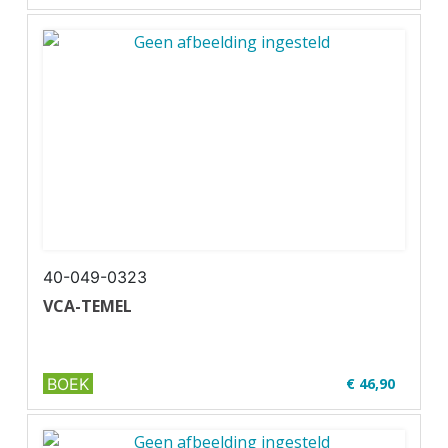
✔ Met online oefenexamens
✔ Volledig up-to-date
✔ ...
40-049-0323
VCA-TEMEL
BOEK
€ 46,90
✔ VCA in het Turks
✔ Full colour