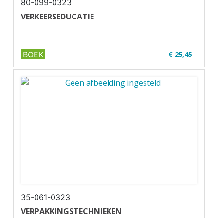
80-099-0323
VERKEERSEDUCATIE
BOEK
€ 25,45
✔ U47-1
✔ Zwart-wit
✔ Wire-o
35-061-0323
VERPAKKINGSTECHNIEKEN