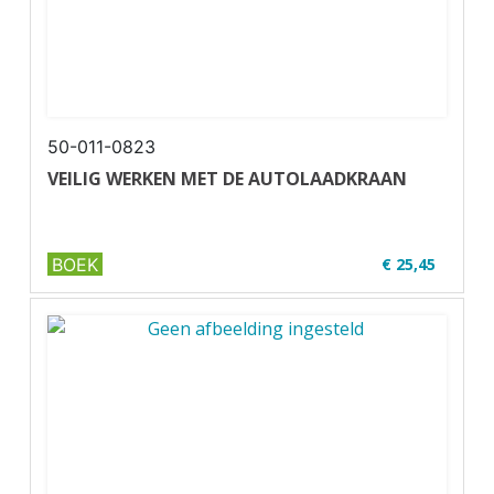
50-011-0823
VEILIG WERKEN MET DE AUTOLAADKRAAN
BOEK
€ 25,45
✔ U17-1
✔ Zwart-wit
✔ Wire-o