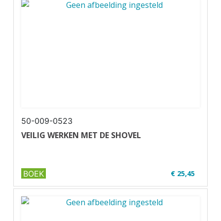
✔ Wire-o
50-009-0523
VEILIG WERKEN MET DE SHOVEL
BOEK
€ 25,45
✔ U30-1
✔ Zwart-wit
✔ Wire-o