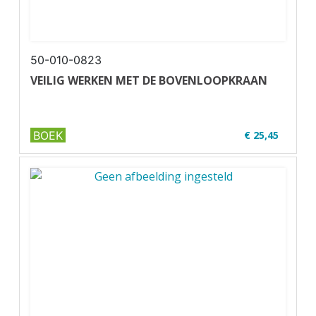
50-010-0823
VEILIG WERKEN MET DE BOVENLOOPKRAAN
BOEK
€ 25,45
✔ Zwart-wit
✔ Wire-o