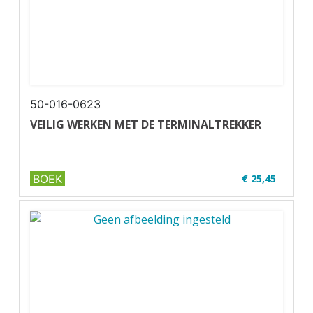
50-016-0623
VEILIG WERKEN MET DE TERMINALTREKKER
BOEK
€ 25,45
✔ U16-2
✔ Zwart-wit
✔ Wire-o