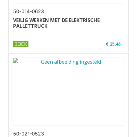
50-014-0623
VEILIG WERKEN MET DE ELEKTRISCHE
PALLETTRUCK
BOEK
€ 25,45
✔ U17-1
✔ Zwart-wit
✔ Wire-o
50-021-0523