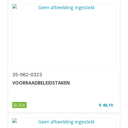
✔ Full colour
✔ Paperback
35-062-0323
VOORRAADBELEIDSTAKEN
BOEK
€ 40,10
✔ Niveau MBO 3-4
✔ Full colour