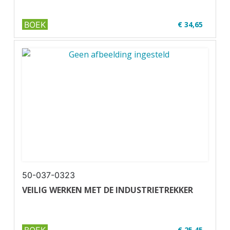
BOEK
€ 34,65
✔ U30-1
✔ Full colour✔ Paperback
50-037-0323
VEILIG WERKEN MET DE INDUSTRIETREKKER
€ 25,45