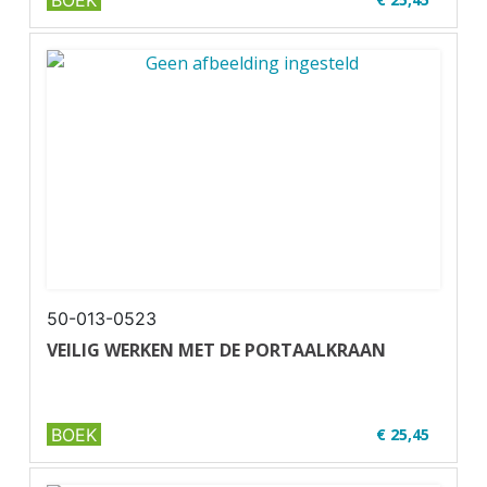
BOEK
✔ Zwart-wit
✔ Wire-o
50-013-0523
VEILIG WERKEN MET DE PORTAALKRAAN
BOEK
€ 25,45
✔ Zwart-wit