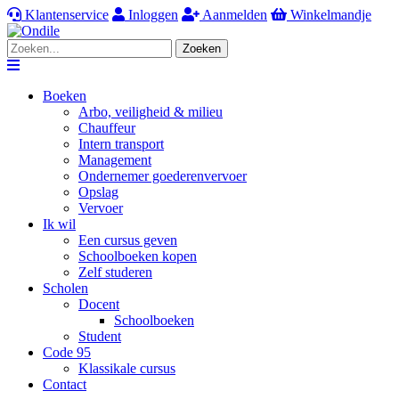
Klantenservice
Inloggen
Aanmelden
Winkelmandje
Zoeken
Navigation
Boeken
Arbo, veiligheid & milieu
Chauffeur
Intern transport
Management
Ondernemer goederenvervoer
Opslag
Vervoer
Ik wil
Een cursus geven
Schoolboeken kopen
Zelf studeren
Scholen
Docent
Schoolboeken
Student
Code 95
Klassikale cursus
Contact