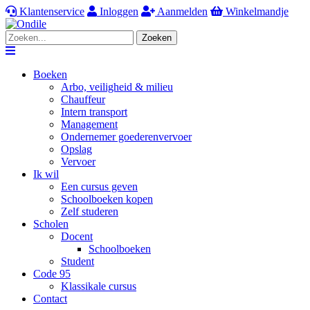
Klantenservice
Inloggen
Aanmelden
Winkelmandje
Zoeken
Navigation
Boeken
Arbo, veiligheid & milieu
Chauffeur
Intern transport
Management
Ondernemer goederenvervoer
Opslag
Vervoer
Ik wil
Een cursus geven
Schoolboeken kopen
Zelf studeren
Scholen
Docent
Schoolboeken
Student
Code 95
Klassikale cursus
Contact