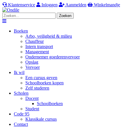
Klantenservice
Inloggen
Aanmelden
Winkelmandje
Zoeken
Navigation
Boeken
Arbo, veiligheid & milieu
Chauffeur
Intern transport
Management
Ondernemer goederenvervoer
Opslag
Vervoer
Ik wil
Een cursus geven
Schoolboeken kopen
Zelf studeren
Scholen
Docent
Schoolboeken
Student
Code 95
Klassikale cursus
Contact