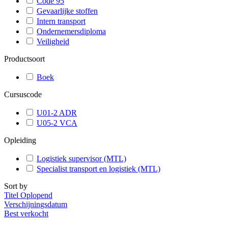
Code 95
Gevaarlijke stoffen
Intern transport
Ondernemersdiploma
Veiligheid
Productsoort
Boek
Cursuscode
U01-2 ADR
U05-2 VCA
Opleiding
Logistiek supervisor (MTL)
Specialist transport en logistiek (MTL)
Sort by
Titel Oplopend
Verschijningsdatum
Best verkocht