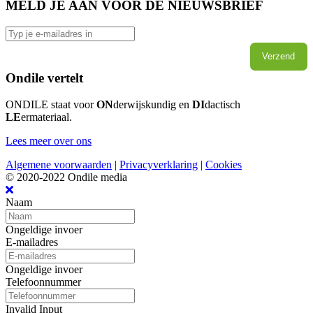
MELD JE AAN VOOR DE NIEUWSBRIEF
Verzend
Ondile vertelt
ONDILE staat voor
ON
derwijskundig en
DI
dactisch
LE
ermateriaal.
Lees meer over ons
Algemene voorwaarden
|
Privacyverklaring
|
Cookies
© 2020-2022 Ondile media
Naam
Ongeldige invoer
E-mailadres
Ongeldige invoer
Telefoonnummer
Invalid Input