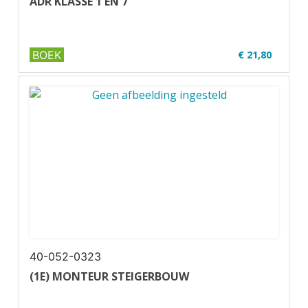
ADR KLASSE 1 EN 7
BOEK
€ 21,80
✔ Uitgever: Verjo B.V.
✔ U01-2 ADR
✔ Full ...
40-052-0323
(1E) MONTEUR STEIGERBOUW