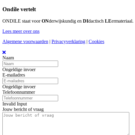
Ondile vertelt
ONDILE staat voor
ON
derwijskundig en
DI
dactisch
LE
ermateriaal.
Lees meer over ons
Algemene voorwaarden
|
Privacyverklaring
|
Cookies
Naam
Ongeldige invoer
E-mailadres
Ongeldige invoer
Telefoonnummer
Invalid Input
Jouw bericht of vraag