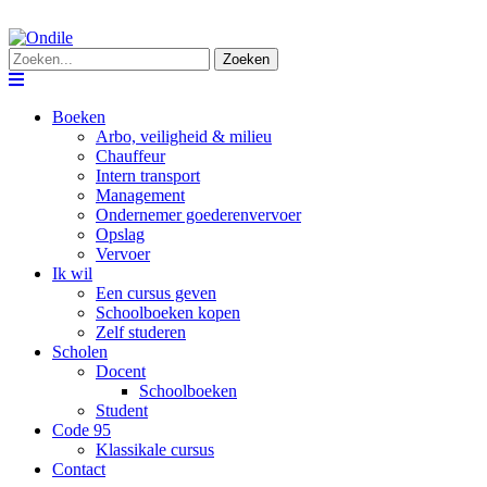
Zoeken
Navigation
Boeken
Arbo, veiligheid & milieu
Chauffeur
Intern transport
Management
Ondernemer goederenvervoer
Opslag
Vervoer
Ik wil
Een cursus geven
Schoolboeken kopen
Zelf studeren
Scholen
Docent
Schoolboeken
Student
Code 95
Klassikale cursus
Contact