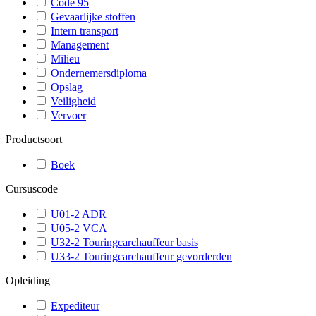
Code 95
Gevaarlijke stoffen
Intern transport
Management
Milieu
Ondernemersdiploma
Opslag
Veiligheid
Vervoer
Productsoort
Boek
Cursuscode
U01-2 ADR
U05-2 VCA
U32-2 Touringcarchauffeur basis
U33-2 Touringcarchauffeur gevorderden
Opleiding
Expediteur