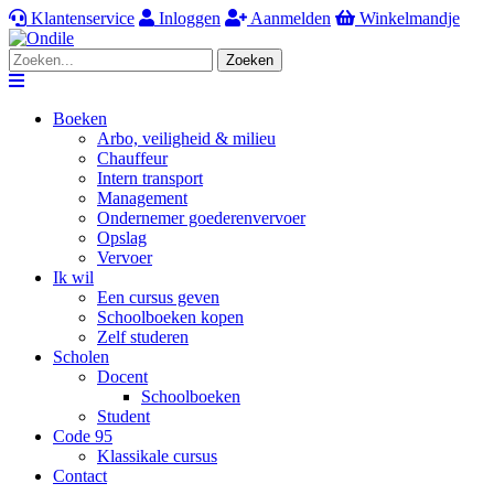
Klantenservice
Inloggen
Aanmelden
Winkelmandje
Zoeken
Navigation
Boeken
Arbo, veiligheid & milieu
Chauffeur
Intern transport
Management
Ondernemer goederenvervoer
Opslag
Vervoer
Ik wil
Een cursus geven
Schoolboeken kopen
Zelf studeren
Scholen
Docent
Schoolboeken
Student
Code 95
Klassikale cursus
Contact