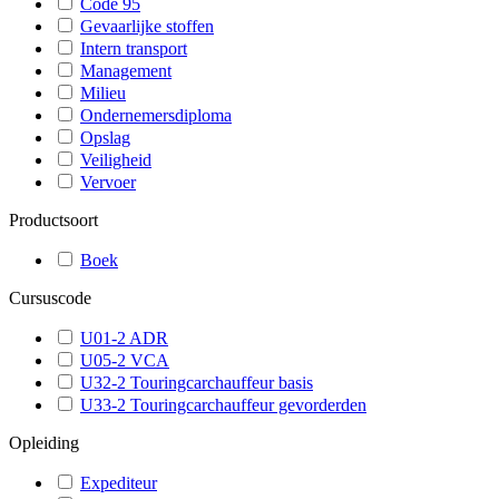
Code 95
Gevaarlijke stoffen
Intern transport
Management
Milieu
Ondernemersdiploma
Opslag
Veiligheid
Vervoer
Productsoort
Boek
Cursuscode
U01-2 ADR
U05-2 VCA
U32-2 Touringcarchauffeur basis
U33-2 Touringcarchauffeur gevorderden
Opleiding
Expediteur