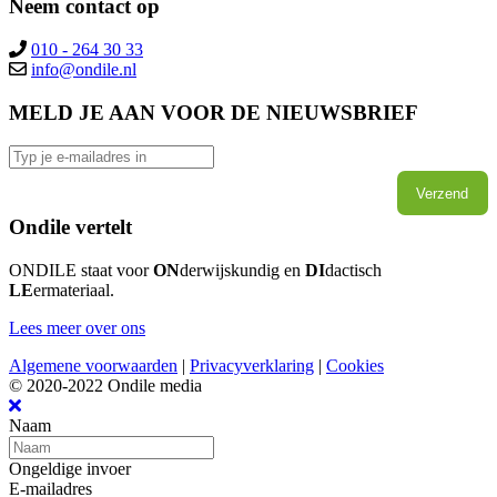
Neem contact op
010 - 264 30 33
info@ondile.nl
MELD JE AAN VOOR DE NIEUWSBRIEF
Verzend
Ondile vertelt
ONDILE staat voor
ON
derwijskundig en
DI
dactisch
LE
ermateriaal.
Lees meer over ons
Algemene voorwaarden
|
Privacyverklaring
|
Cookies
© 2020-2022 Ondile media
Naam
Ongeldige invoer
E-mailadres