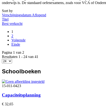
onderwijs is. De standaard oefenexamens, zoals voor VCA of Ondern
Sort by
Verschijningsdatum Aflopend
Titel
Best verkocht
1
2
Volgende
Einde
Pagina 1 van 2
Resultaten 1 - 24 van 41
Schoolboeken
15-011-0423
Capaciteitsplanning
€ 32,65