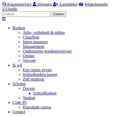
Klantenservice
Inloggen
Aanmelden
Winkelmandje
Zoeken
Navigation
Boeken
Arbo, veiligheid & milieu
Chauffeur
Intern transport
Management
Ondernemer goederenvervoer
Opslag
Vervoer
Ik wil
Een cursus geven
Schoolboeken kopen
Zelf studeren
Scholen
Docent
Schoolboeken
Student
Code 95
Klassikale cursus
Contact