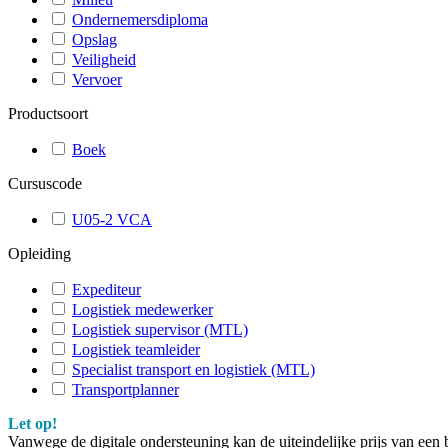
Ondernemersdiploma
Opslag
Veiligheid
Vervoer
Productsoort
Boek
Cursuscode
U05-2 VCA
Opleiding
Expediteur
Logistiek medewerker
Logistiek supervisor (MTL)
Logistiek teamleider
Specialist transport en logistiek (MTL)
Transportplanner
Let op!
Vanwege de digitale ondersteuning kan de uiteindelijke prijs van een 