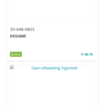
25-048-0823
DOUANE
BOEK
€ 40,10
✔ MBO 3-4
✔ Full colour
✔ Paperback