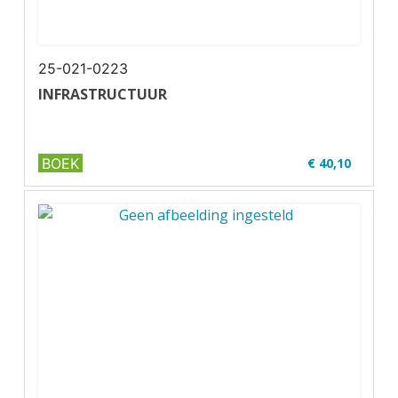
25-021-0223
INFRASTRUCTUUR
BOEK
€ 40,10
✔ MBO 2-4
✔ Full colour
✔ Paperback