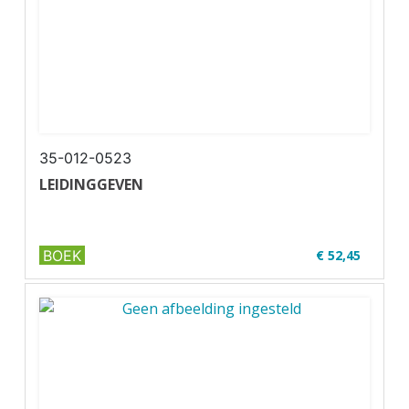
35-012-0523
LEIDINGGEVEN
BOEK
€ 52,45
✔ Niveau MBO 3-4
✔ Full colour
✔ Paperback