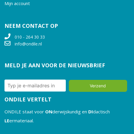
Mijn account
NEEM CONTACT OP
010 - 264 30 33
info@ondile.nl
MELD JE AAN VOOR DE NIEUWSBRIEF
Verzend
ONDILE VERTELT
ONDILE staat voor
ON
derwijskundig en
DI
dactisch
LE
ermateriaal.