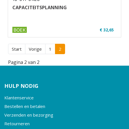
CAPACITEITSPLANNING
BOEK
€ 32,65
✔ Niveau MBO 1-2
✔ Full colour
Start
Vorige
1
2
✔ Paperback
Pagina 2 van 2
HULP NODIG
Klantenservice
Bestellen en betalen
Verzenden en bezorging
Retourneren