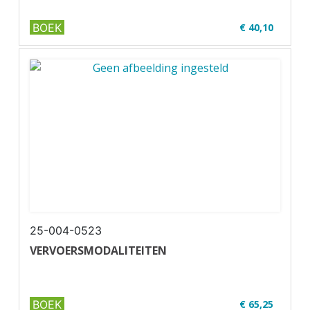
BOEK
€ 40,10
✔ Niveau MBO 3-4
✔ Full colour
✔ Paperback
25-004-0523
VERVOERSMODALITEITEN
BOEK
€ 65,25