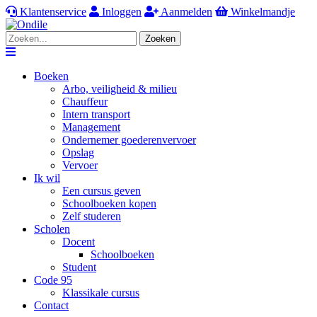
Klantenservice
Inloggen
Aanmelden
Winkelmandje
Zoeken
Navigation
Boeken
Arbo, veiligheid & milieu
Chauffeur
Intern transport
Management
Ondernemer goederenvervoer
Opslag
Vervoer
Ik wil
Een cursus geven
Schoolboeken kopen
Zelf studeren
Scholen
Docent
Schoolboeken
Student
Code 95
Klassikale cursus
Contact