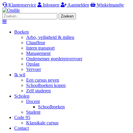
Klantenservice
Inloggen
Aanmelden
Winkelmandje
Zoeken
Navigation
Boeken
Arbo, veiligheid & milieu
Chauffeur
Intern transport
Management
Ondernemer goederenvervoer
Opslag
Vervoer
Ik wil
Een cursus geven
Schoolboeken kopen
Zelf studeren
Scholen
Docent
Schoolboeken
Student
Code 95
Klassikale cursus
Contact