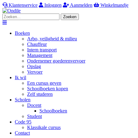
Klantenservice
Inloggen
Aanmelden
Winkelmandje
Zoeken
Navigation
Boeken
Arbo, veiligheid & milieu
Chauffeur
Intern transport
Management
Ondernemer goederenvervoer
Opslag
Vervoer
Ik wil
Een cursus geven
Schoolboeken kopen
Zelf studeren
Scholen
Docent
Schoolboeken
Student
Code 95
Klassikale cursus
Contact