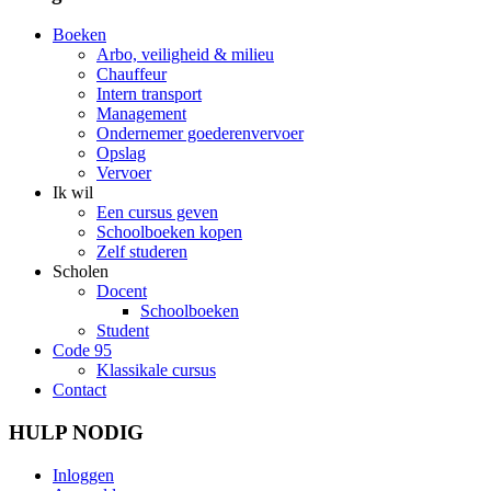
Boeken
Arbo, veiligheid & milieu
Chauffeur
Intern transport
Management
Ondernemer goederenvervoer
Opslag
Vervoer
Ik wil
Een cursus geven
Schoolboeken kopen
Zelf studeren
Scholen
Docent
Schoolboeken
Student
Code 95
Klassikale cursus
Contact
HULP NODIG
Inloggen