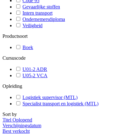
Code 95
Gevaarlijke stoffen
Intern transport
Ondernemersdiploma
Veiligheid
Productsoort
Boek
Cursuscode
U01-2 ADR
U05-2 VCA
Opleiding
Logistiek supervisor (MTL)
Specialist transport en logistiek (MTL)
Sort by
Titel Oplopend
Verschijningsdatum
Best verkocht