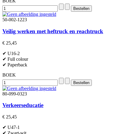
BOEK
50-002-1223
Veilig werken met heftruck en reachtruck
€ 25,45
✔ U16-2
✔ Full colour
✔ Paperback
BOEK
80-099-0323
Verkeerseducatie
€ 25,45
✔ U47-1
✔ Zwart-wit