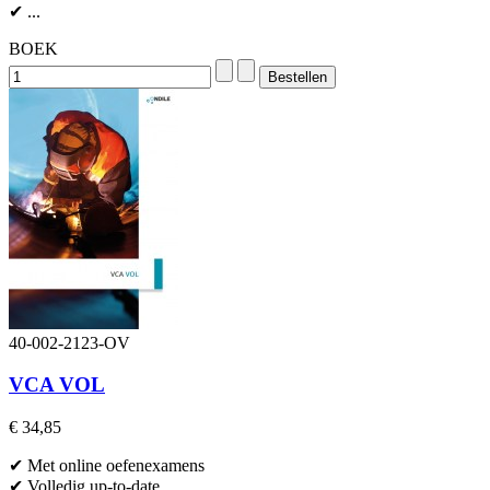
✔ ...
BOEK
40-002-2123-OV
VCA VOL
€ 34,85
✔ Met online oefenexamens
✔ Volledig up-to-date