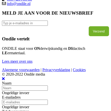
info@ondile.nl
MELD JE AAN VOOR DE NIEUWSBRIEF
Verzend
Ondile vertelt
ONDILE staat voor
ON
derwijskundig en
DI
dactisch
LE
ermateriaal.
Lees meer over ons
Algemene voorwaarden
|
Privacyverklaring
|
Cookies
© 2020-2022 Ondile media
Naam
Ongeldige invoer
E-mailadres
Ongeldige invoer