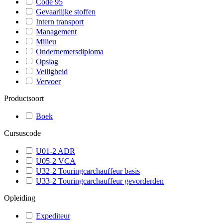
Code 95
Gevaarlijke stoffen
Intern transport
Management
Milieu
Ondernemersdiploma
Opslag
Veiligheid
Vervoer
Productsoort
Boek
Cursuscode
U01-2 ADR
U05-2 VCA
U32-2 Touringcarchauffeur basis
U33-2 Touringcarchauffeur gevorderden
Opleiding
Expediteur