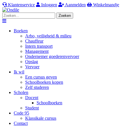
Klantenservice
Inloggen
Aanmelden
Winkelmandje
Zoeken
Navigation
Boeken
Arbo, veiligheid & milieu
Chauffeur
Intern transport
Management
Ondernemer goederenvervoer
Opslag
Vervoer
Ik wil
Een cursus geven
Schoolboeken kopen
Zelf studeren
Scholen
Docent
Schoolboeken
Student
Code 95
Klassikale cursus
Contact