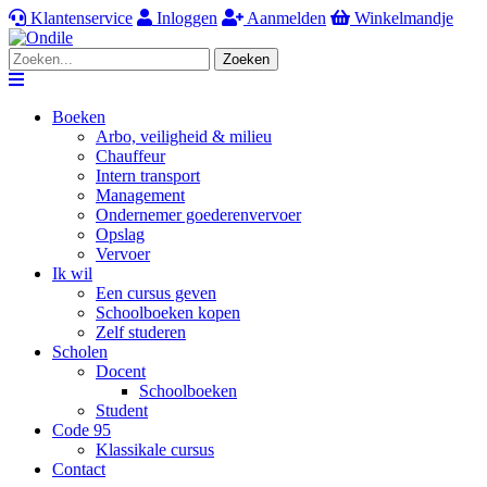
Klantenservice
Inloggen
Aanmelden
Winkelmandje
Zoeken
Navigation
Boeken
Arbo, veiligheid & milieu
Chauffeur
Intern transport
Management
Ondernemer goederenvervoer
Opslag
Vervoer
Ik wil
Een cursus geven
Schoolboeken kopen
Zelf studeren
Scholen
Docent
Schoolboeken
Student
Code 95
Klassikale cursus
Contact