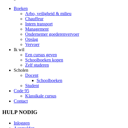
Boeken
Arbo, veiligheid & milieu
Chauffeur
Intern transport
Management
Ondernemer goederenvervoer
Opslag
Vervoer
Ik wil
Een cursus geven
Schoolboeken kopen
Zelf studeren
Scholen
Docent
Schoolboeken
Student
Code 95
Klassikale cursus
Contact
HULP NODIG
Inloggen