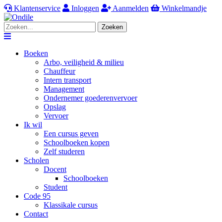
Klantenservice
Inloggen
Aanmelden
Winkelmandje
Zoeken
Navigation
Boeken
Arbo, veiligheid & milieu
Chauffeur
Intern transport
Management
Ondernemer goederenvervoer
Opslag
Vervoer
Ik wil
Een cursus geven
Schoolboeken kopen
Zelf studeren
Scholen
Docent
Schoolboeken
Student
Code 95
Klassikale cursus
Contact