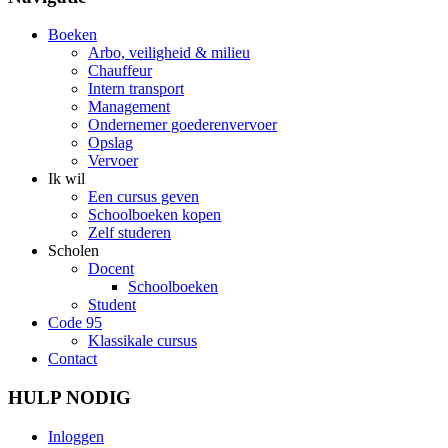
Boeken
Arbo, veiligheid & milieu
Chauffeur
Intern transport
Management
Ondernemer goederenvervoer
Opslag
Vervoer
Ik wil
Een cursus geven
Schoolboeken kopen
Zelf studeren
Scholen
Docent
Schoolboeken
Student
Code 95
Klassikale cursus
Contact
HULP NODIG
Inloggen