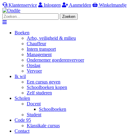
Klantenservice
Inloggen
Aanmelden
Winkelmandje
Zoeken
Navigation
Boeken
Arbo, veiligheid & milieu
Chauffeur
Intern transport
Management
Ondernemer goederenvervoer
Opslag
Vervoer
Ik wil
Een cursus geven
Schoolboeken kopen
Zelf studeren
Scholen
Docent
Schoolboeken
Student
Code 95
Klassikale cursus
Contact