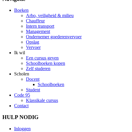
Boeken
Arbo, veiligheid & milieu
Chauffeur
Intern transport
Management
Ondernemer goederenvervoer
Opslag
Vervoer
Ik wil
Een cursus geven
Schoolboeken kopen
Zelf studeren
Scholen
Docent
Schoolboeken
Student
Code 95
Klassikale cursus
Contact
HULP NODIG
Inloggen