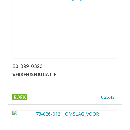
✔ Wire-o
80-099-0323
VERKEERSEDUCATIE
BOEK
€ 25,45
✔ U47-1
✔ Zwart-wit
✔ Wire-o