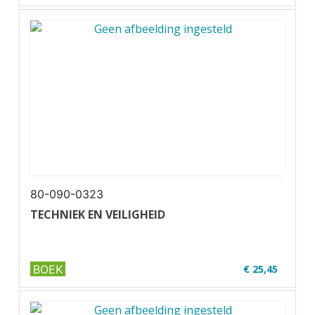
✔ U19-1
✔ Geschikt voor code 95
80-090-0323
TECHNIEK EN VEILIGHEID
BOEK
€ 25,45
✔ U39-1
✔ Zwart-wit