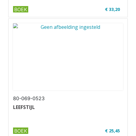
BOEK
€ 33,20
✔ W06-2
✔ Geschikt voor code 95
80-069-0523
LEEFSTIJL
BOEK
€ 25,45