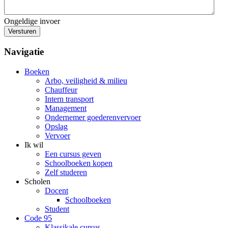
Ongeldige invoer
Versturen
Navigatie
Boeken
Arbo, veiligheid & milieu
Chauffeur
Intern transport
Management
Ondernemer goederenvervoer
Opslag
Vervoer
Ik wil
Een cursus geven
Schoolboeken kopen
Zelf studeren
Scholen
Docent
Schoolboeken
Student
Code 95
Klassikale cursus