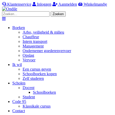
Klantenservice
Inloggen
Aanmelden
Winkelmandje
Zoeken
Navigation
Boeken
Arbo, veiligheid & milieu
Chauffeur
Intern transport
Management
Ondernemer goederenvervoer
Opslag
Vervoer
Ik wil
Een cursus geven
Schoolboeken kopen
Zelf studeren
Scholen
Docent
Schoolboeken
Student
Code 95
Klassikale cursus
Contact