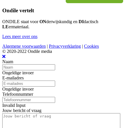
Ondile vertelt
ONDILE staat voor
ON
derwijskundig en
DI
dactisch
LE
ermateriaal.
Lees meer over ons
Algemene voorwaarden
|
Privacyverklaring
|
Cookies
© 2020-2022 Ondile media
Naam
Ongeldige invoer
E-mailadres
Ongeldige invoer
Telefoonnummer
Invalid Input
Jouw bericht of vraag