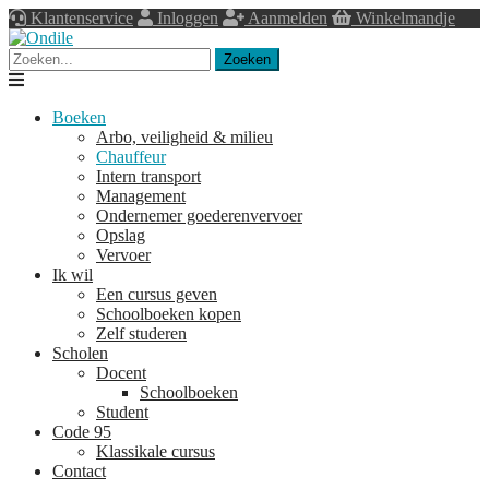
Klantenservice
Inloggen
Aanmelden
Winkelmandje
Zoeken
Navigation
Boeken
Arbo, veiligheid & milieu
Chauffeur
Intern transport
Management
Ondernemer goederenvervoer
Opslag
Vervoer
Ik wil
Een cursus geven
Schoolboeken kopen
Zelf studeren
Scholen
Docent
Schoolboeken
Student
Code 95
Klassikale cursus
Contact