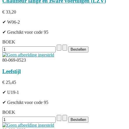
Chauffeur lange en zware voertuigen (LZV)
€ 33,20
✔ W06-2
✔ Geschikt voor code 95
BOEK
80-069-0523
Leefstijl
€ 25,45
✔ U19-1
✔ Geschikt voor code 95
BOEK