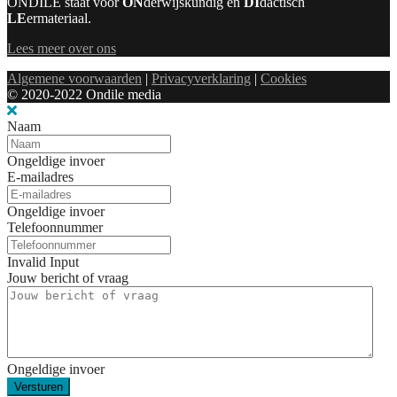
ONDILE staat voor
ON
derwijskundig en
DI
dactisch
LE
ermateriaal.
Lees meer over ons
Algemene voorwaarden
|
Privacyverklaring
|
Cookies
© 2020-2022 Ondile media
Naam
Ongeldige invoer
E-mailadres
Ongeldige invoer
Telefoonnummer
Invalid Input
Jouw bericht of vraag
Ongeldige invoer
Versturen