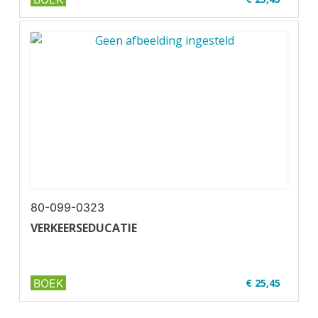
✔ U16-2
✔ Full colour
✔ Paperback
80-099-0323
VERKEERSEDUCATIE
BOEK
€ 25,45
✔ U47-1