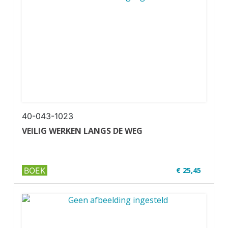
✔ ...
40-043-1023
VEILIG WERKEN LANGS DE WEG
BOEK
€ 25,45
<✔ U37-1
✔ Zwart-wit
✔ Wire-o