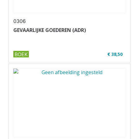
0306
GEVAARLIJKE GOEDEREN (ADR)
BOEK
€ 38,50
✔ Uitgever: Verjo B.V.
✔ U01-2 ADR
✔ Full ...