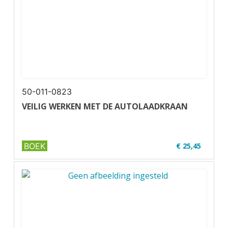
50-011-0823
VEILIG WERKEN MET DE AUTOLAADKRAAN
BOEK
€ 25,45
✔ U17-1
✔ Zwart-wit
✔ Wire-o