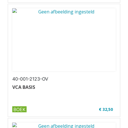
✔ U39-1
✔ Zwart-wit
✔ Wire-o
40-001-2123-OV
VCA BASIS
BOEK
€ 32,50
✔ Met online oefenexamens
✔ Volledig up-to-date