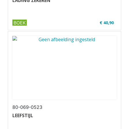
LADING ZEKEREN
BOEK
€ 40,90
✔ U03-1
✔ Geschikt voor code 95
80-069-0523
LEEFSTIJL