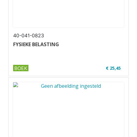
40-041-0823
FYSIEKE BELASTING
BOEK
€ 25,45
✔ U20-1
✔ Zwart-wit
✔ Wire-o