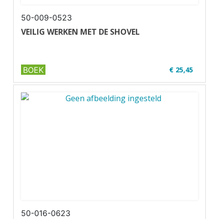
50-009-0523
VEILIG WERKEN MET DE SHOVEL
BOEK
€ 25,45
✔ U30-1
✔ Zwart-wit
✔ Wire-o
50-016-0623