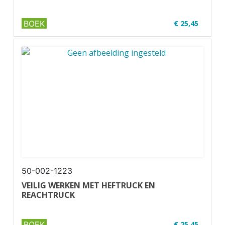
BOEK
€ 25,45
✔ U30-1
✔ Zwart-wit
✔ Wire-o
50-002-1223
VEILIG WERKEN MET HEFTRUCK EN
REACHTRUCK
BOEK
€ 25,45