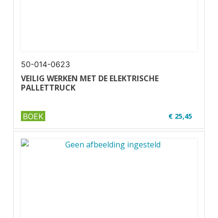
50-014-0623
VEILIG WERKEN MET DE ELEKTRISCHE
PALLETTRUCK
BOEK
€ 25,45
✔ U17-1
✔ Zwart-wit
✔ Wire-o