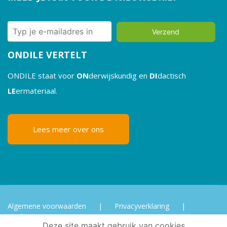
Verzend
ONDILE VERTELT
ONDILE staat voor
ON
derwijskundig en
DI
dactisch
LE
ermateriaal.
Lees meer over ons
Algemene voorwaarden
|
Privacyverklaring
|
Cookies
Deze site maakt gebruik van cookies