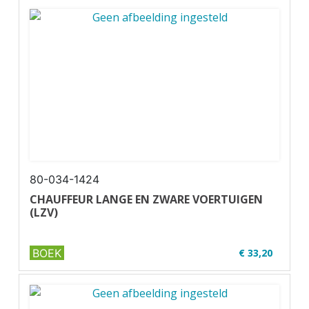
✔ U01-2 ADR
✔ Full ...
80-034-1424
CHAUFFEUR LANGE EN ZWARE VOERTUIGEN
(LZV)
BOEK
€ 33,20
✔ W06-2