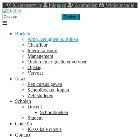
Klantenservice
Inloggen
Aanmelden
Winkelmandje
Zoeken
Navigation
Boeken
Arbo, veiligheid & milieu
Chauffeur
Intern transport
Management
Ondernemer goederenvervoer
Opslag
Vervoer
Ik wil
Een cursus geven
Schoolboeken kopen
Zelf studeren
Scholen
Docent
Schoolboeken
Student
Code 95
Klassikale cursus
Contact