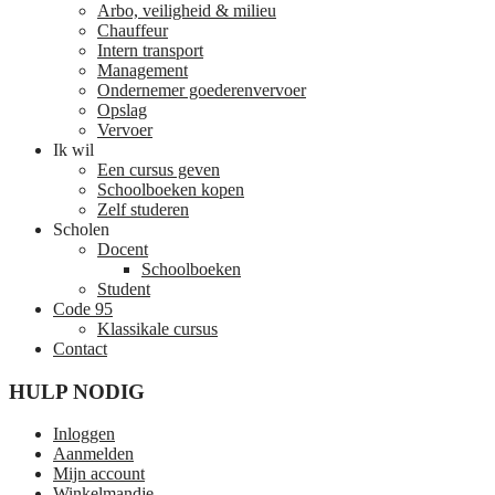
Arbo, veiligheid & milieu
Chauffeur
Intern transport
Management
Ondernemer goederenvervoer
Opslag
Vervoer
Ik wil
Een cursus geven
Schoolboeken kopen
Zelf studeren
Scholen
Docent
Schoolboeken
Student
Code 95
Klassikale cursus
Contact
HULP NODIG
Inloggen
Aanmelden
Mijn account
Winkelmandje