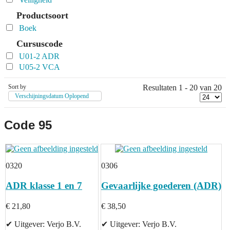
Productsoort
Boek
Cursuscode
U01-2 ADR
U05-2 VCA
Sort by
Resultaten 1 - 20 van 20
Verschijningsdatum Oplopend
Code 95
0320
0306
ADR klasse 1 en 7
Gevaarlijke goederen (ADR)
€ 21,80
€ 38,50
✔ Uitgever: Verjo B.V.
✔ Uitgever: Verjo B.V.