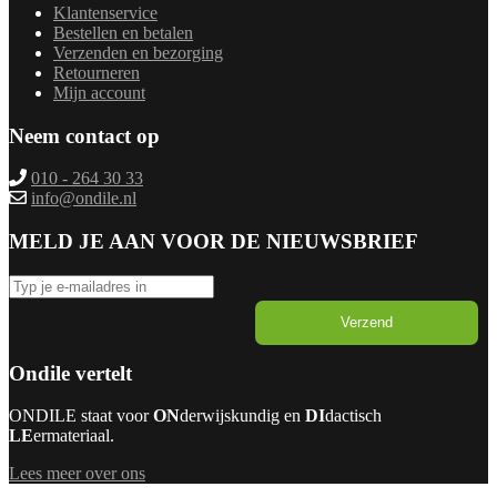
Klantenservice
Bestellen en betalen
Verzenden en bezorging
Retourneren
Mijn account
Neem contact op
010 - 264 30 33
info@ondile.nl
MELD JE AAN VOOR DE NIEUWSBRIEF
Verzend
Ondile vertelt
ONDILE staat voor
ON
derwijskundig en
DI
dactisch
LE
ermateriaal.
Lees meer over ons