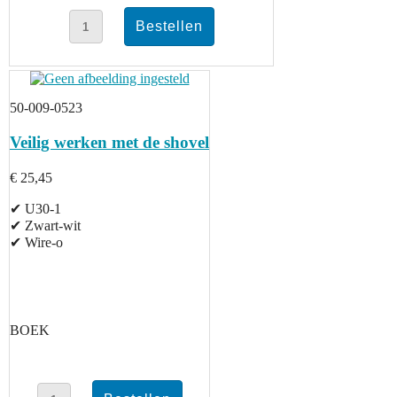
50-009-0523
Veilig werken met de shovel
€ 25,45
✔ U30-1
✔ Zwart-wit
✔ Wire-o
BOEK