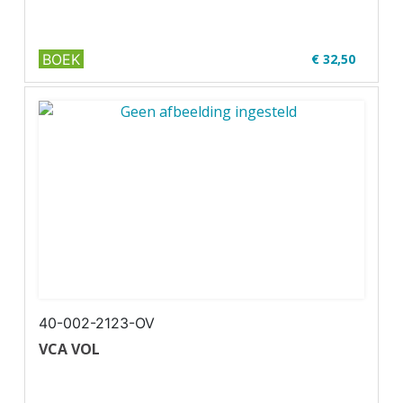
BOEK
€ 32,50
✔ Met online oefenexamens
✔ Volledig up-to-date
✔ ...
40-002-2123-OV
VCA VOL