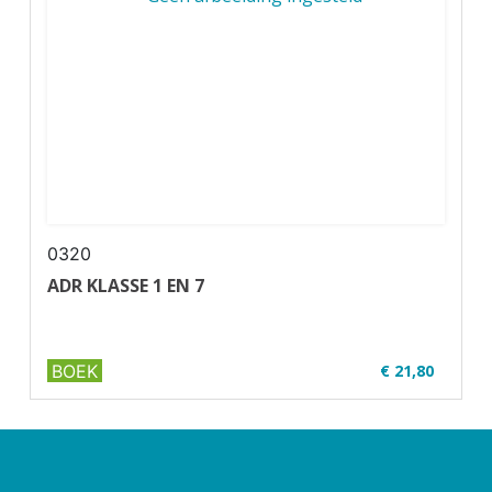
✔ Full ...
0320
ADR KLASSE 1 EN 7
BOEK
€ 21,80
✔ Uitgever: Verjo B.V.
✔ U01-2 ADR
✔ Full ...