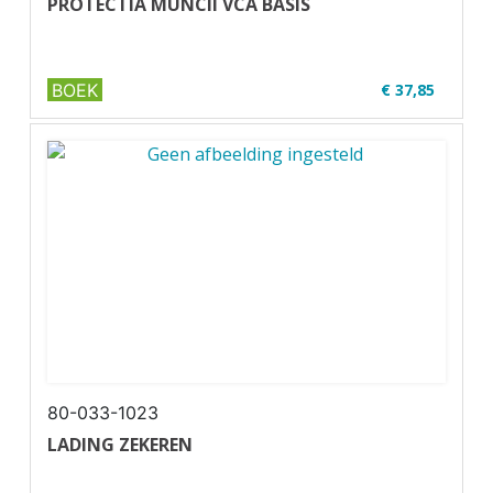
PROTECTIA MUNCII VCA BASIS
BOEK
€ 37,85
✔ VCA in het Roemeens
✔ Full colour
✔ ...
80-033-1023
LADING ZEKEREN