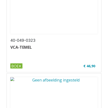
40-049-0323
VCA-TEMEL
BOEK
€ 46,90
✔ VCA in het Turks
✔ Full colour
✔ Paperback