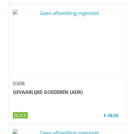
✔ Volledig up-to-date
✔ Full colour
✔ ...
0306
GEVAARLIJKE GOEDEREN (ADR)
BOEK
€ 38,50
✔ Uitgever: Verjo B.V.
✔ U01-2 ADR