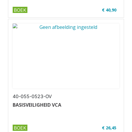
BOEK
€ 40,90
✔ U03-1
✔ Geschikt voor code 95
40-055-0523-OV
BASISVEILIGHEID VCA
BOEK
€ 26,45