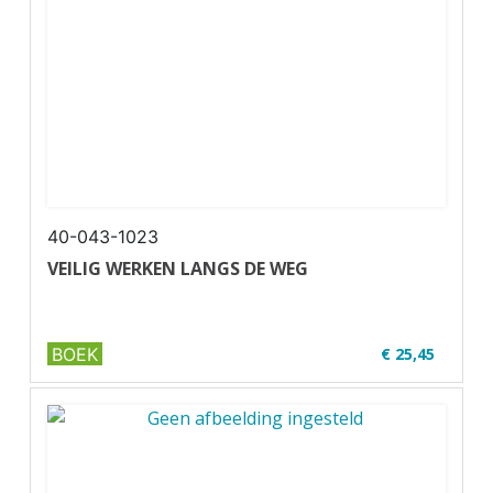
✔ Wire-o
40-043-1023
VEILIG WERKEN LANGS DE WEG
BOEK
€ 25,45
<✔ U37-1
✔ Zwart-wit
✔ Wire-o