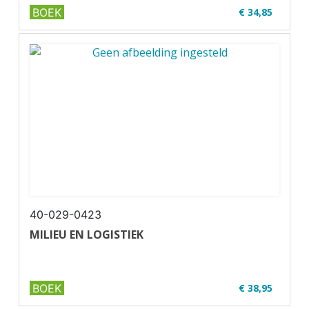
BOEK
€ 34,85
✔ Met online oefenexamens
✔ Volledig up-to-date
✔ ...
40-029-0423
MILIEU EN LOGISTIEK
BOEK
€ 38,95
✔ Full colour