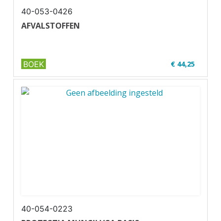
40-053-0426
AFVALSTOFFEN
BOEK
€ 44,25
✔ Volgens toetsmatrijs CBR/CCV
✔ Full colour
✔ ...
40-054-0223