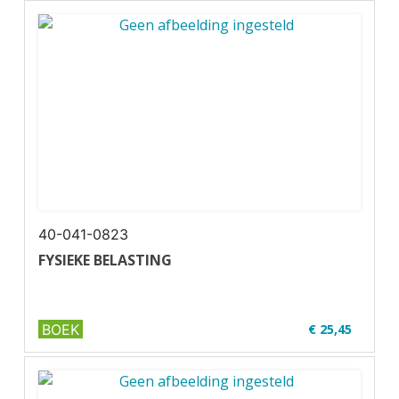
✔ Paperback
40-041-0823
FYSIEKE BELASTING
BOEK
€ 25,45
✔ U20-1
✔ Zwart-wit